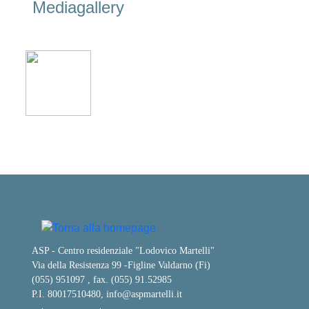
Mediagallery
ASP - Centro residenziale "Lodovico Martelli"
Via della Resistenza 99
-
Figline Valdarno (Fi)
(055) 951097 , fax. (055) 91.52985
P.I. 80017510480,
info@aspmartelli.it