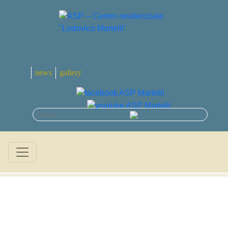
news
gallery