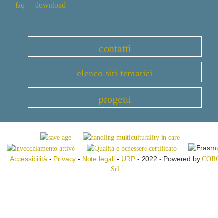
faq
download
contatti
elenco siti tematici
progetti
Accessibilità
-
Privacy
-
Note legali
-
URP
- 2022 - Powered by
COR
Srl