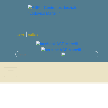
news
gallery