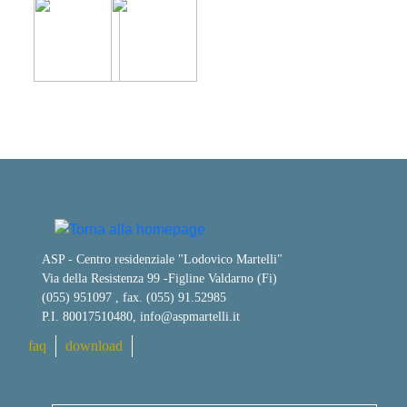
ASP - Centro residenziale "Lodovico Martelli"
Via della Resistenza 99
-
Figline Valdarno (Fi)
(055) 951097 , fax. (055) 91.52985
P.I. 80017510480,
info@aspmartelli.it
faq
download