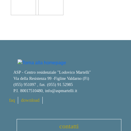
ASP - Centro residenziale "Lodovico Martelli"
Via della Resistenza 99
-
Figline Valdarno (Fi)
(055) 951097 , fax. (055) 91.52985
P.I. 80017510480,
info@aspmartelli.it
faq
download
contatti