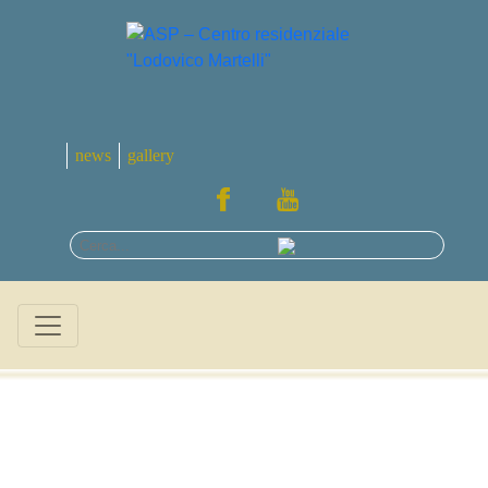
news
gallery