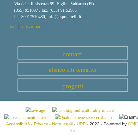
Via della Resistenza 99
-
Figline Valdarno (Fi)
(055) 951097 , fax. (055) 91.52985
P.I. 80017510480,
info@aspmartelli.it
faq
download
contatti
elenco siti tematici
progetti
Accessibilità
-
Privacy
-
Note legali
-
URP
- 2022 - Powered by
COR
Srl