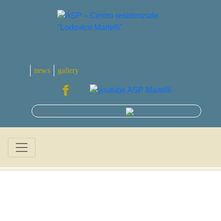
news
gallery