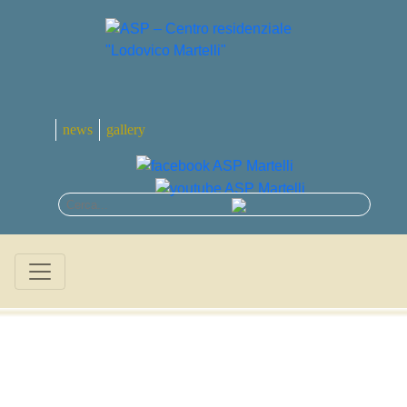
news
gallery