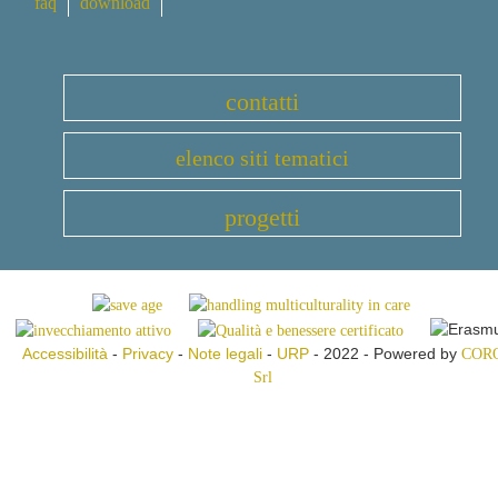
faq
download
contatti
elenco siti tematici
progetti
Accessibilità
-
Privacy
-
Note legali
-
URP
- 2022 - Powered by
COR
Srl