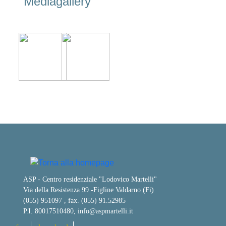
Mediagallery
ASP - Centro residenziale "Lodovico Martelli"
Via della Resistenza 99
-
Figline Valdarno (Fi)
(055) 951097 , fax. (055) 91.52985
P.I. 80017510480,
info@aspmartelli.it