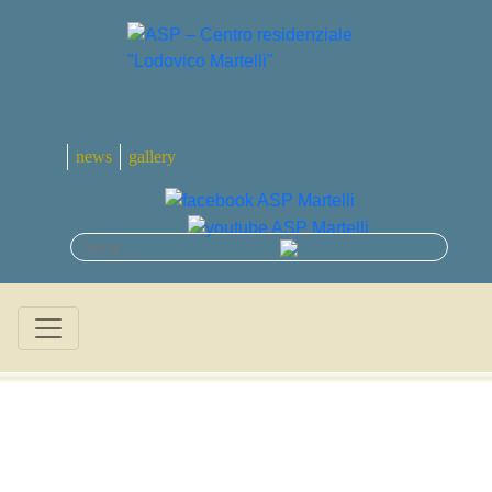
news
gallery