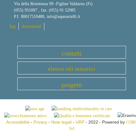
Via della Resistenza 99
-
Figline Valdarno (Fi)
(055) 951097 , fax. (055) 91.52985
P.I. 80017510480,
info@aspmartelli.it
faq
download
contatti
elenco siti tematici
progetti
Accessibilità
-
Privacy
-
Note legali
-
URP
- 2022 - Powered by
COR
Srl