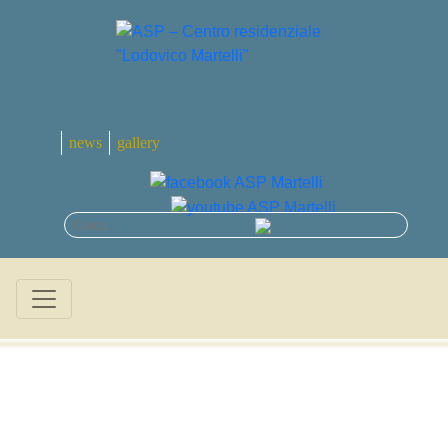
news
gallery