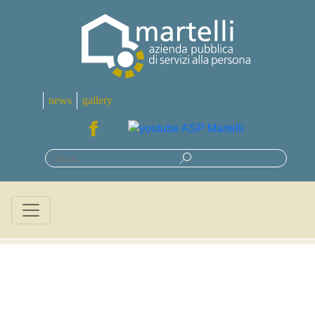
news
gallery