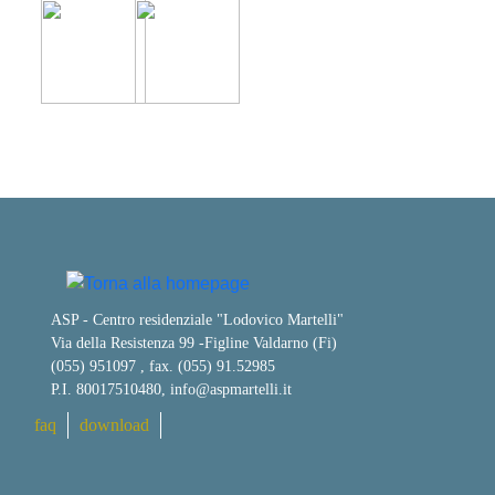
ASP - Centro residenziale "Lodovico Martelli"
Via della Resistenza 99
-
Figline Valdarno (Fi)
(055) 951097 , fax. (055) 91.52985
P.I. 80017510480,
info@aspmartelli.it
faq
download