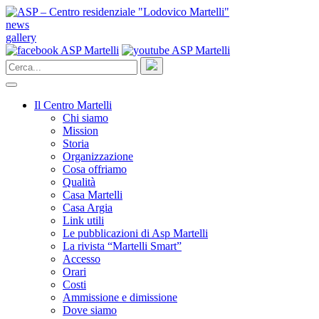
news
gallery
Il Centro Martelli
Chi siamo
Mission
Storia
Organizzazione
Cosa offriamo
Qualità
Casa Martelli
Casa Argia
Link utili
Le pubblicazioni di Asp Martelli
La rivista “Martelli Smart”
Accesso
Orari
Costi
Ammissione e dimissione
Dove siamo