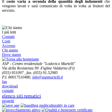
Il
costo varia a seconda della quantità degli indumenti
che
vengono lavati e sarà comunicato di volta in volta ai fruitori del
servizio.
I più letti
Contatti
Costi
Accesso
Chi siamo
Dove siamo
ASP - Centro residenziale "Lodovico Martelli"
Via della Resistenza 99
-
Figline Valdarno (Fi)
(055) 951097 , fax. (055) 91.52985
P.I. 80017510480,
info@aspmartelli.it
faq
download
contatti
elenco siti tematici
progetti