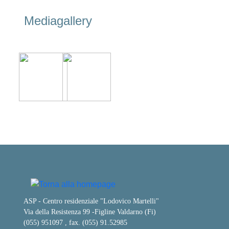
Mediagallery
ASP - Centro residenziale "Lodovico Martelli"
Via della Resistenza 99
-
Figline Valdarno (Fi)
(055) 951097 , fax. (055) 91.52985