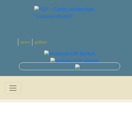
news
gallery