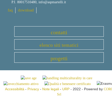
P.I. 80017510480,
info@aspmartelli.it
faq
download
contatti
elenco siti tematici
progetti
Accessibilità
-
Privacy
-
Note legali
-
URP
- 2022 - Powered by
COR
Srl