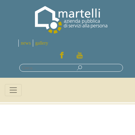
news
gallery