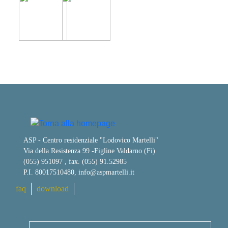
ASP - Centro residenziale "Lodovico Martelli"
Via della Resistenza 99
-
Figline Valdarno (Fi)
(055) 951097 , fax. (055) 91.52985
P.I. 80017510480,
info@aspmartelli.it
faq
download