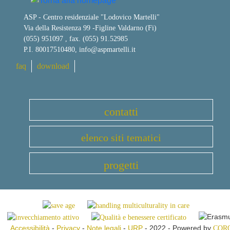
ASP - Centro residenziale "Lodovico Martelli"
Via della Resistenza 99
-
Figline Valdarno (Fi)
(055) 951097 , fax. (055) 91.52985
P.I. 80017510480,
info@aspmartelli.it
faq
download
contatti
elenco siti tematici
progetti
Accessibilità
-
Privacy
-
Note legali
-
URP
- 2022 - Powered by
COR