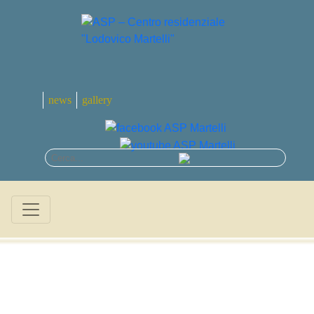
news
gallery