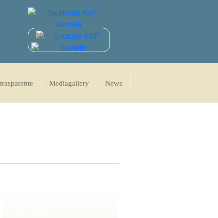
trasparente
Mediagallery
News
I più letti