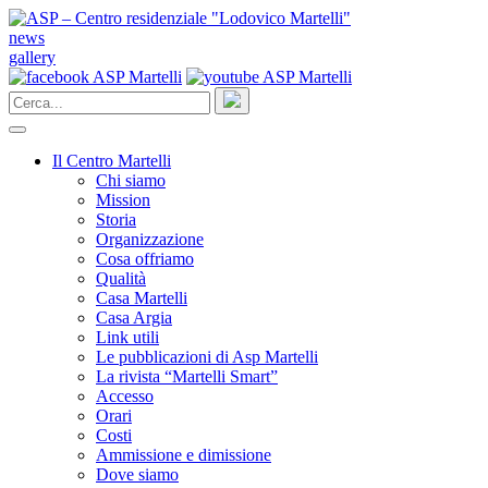
news
gallery
Il Centro Martelli
Chi siamo
Mission
Storia
Organizzazione
Cosa offriamo
Qualità
Casa Martelli
Casa Argia
Link utili
Le pubblicazioni di Asp Martelli
La rivista “Martelli Smart”
Accesso
Orari
Costi
Ammissione e dimissione
Dove siamo