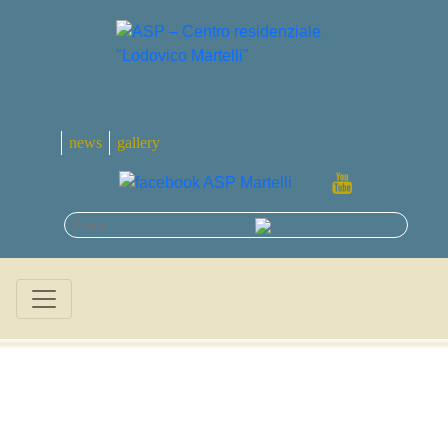
news
gallery