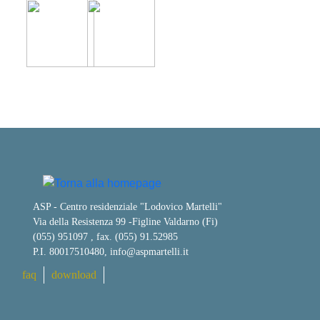
ASP - Centro residenziale "Lodovico Martelli"
Via della Resistenza 99
-
Figline Valdarno (Fi)
(055) 951097 , fax. (055) 91.52985
P.I. 80017510480,
info@aspmartelli.it
faq
download