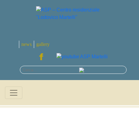
news
gallery