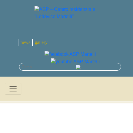
news
gallery