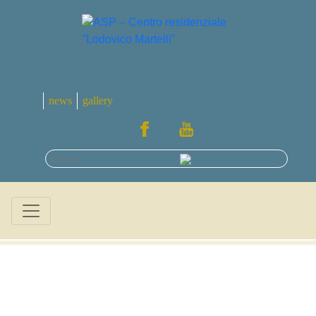
news
gallery