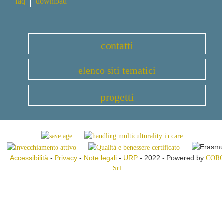
faq
download
contatti
elenco siti tematici
progetti
Accessibilità
-
Privacy
-
Note legali
-
URP
- 2022 - Powered by
COR
Srl