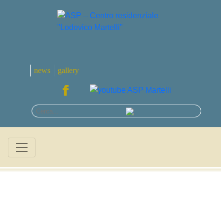
news
gallery