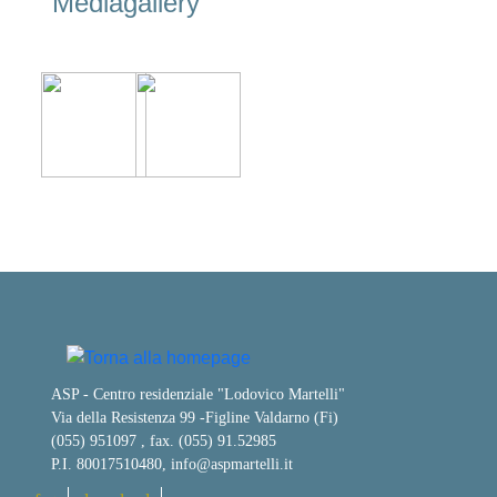
Mediagallery
ASP - Centro residenziale "Lodovico Martelli"
Via della Resistenza 99
-
Figline Valdarno (Fi)
(055) 951097 , fax. (055) 91.52985
P.I. 80017510480,
info@aspmartelli.it