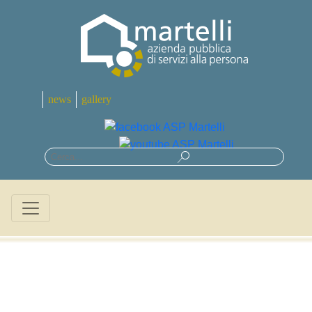
news
gallery