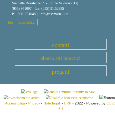
Via della Resistenza 99
-
Figline Valdarno (Fi)
(055) 951097 , fax. (055) 91.52985
P.I. 80017510480,
info@aspmartelli.it
faq
download
contatti
elenco siti tematici
progetti
Accessibilità
-
Privacy
-
Note legali
-
URP
- 2022 - Powered by
COR
Srl