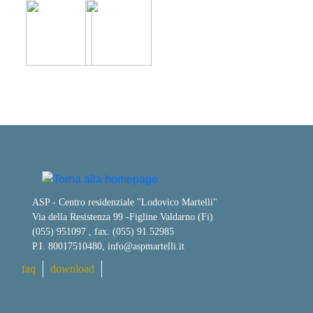
ASP - Centro residenziale "Lodovico Martelli"
Via della Resistenza 99
-
Figline Valdarno (Fi)
(055) 951097 , fax. (055) 91.52985
P.I. 80017510480,
info@aspmartelli.it
faq
download