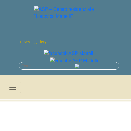
news
gallery