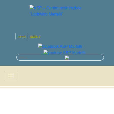
news
gallery