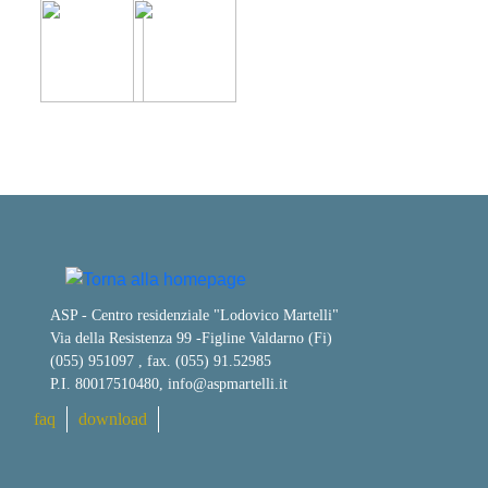
ASP - Centro residenziale "Lodovico Martelli"
Via della Resistenza 99
-
Figline Valdarno (Fi)
(055) 951097 , fax. (055) 91.52985
P.I. 80017510480,
info@aspmartelli.it
faq
download