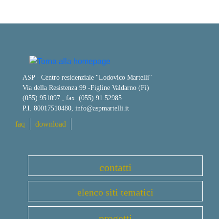
ASP - Centro residenziale "Lodovico Martelli"
Via della Resistenza 99
-
Figline Valdarno (Fi)
(055) 951097 , fax. (055) 91.52985
P.I. 80017510480,
info@aspmartelli.it
faq
download
contatti
elenco siti tematici
progetti