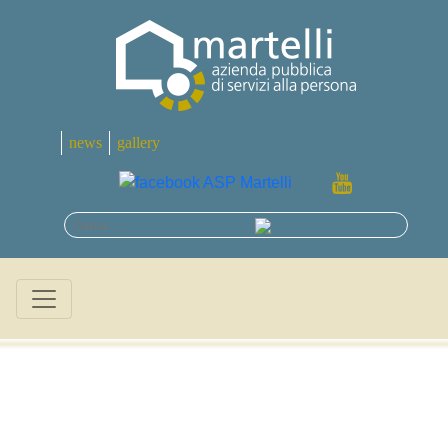
news
gallery