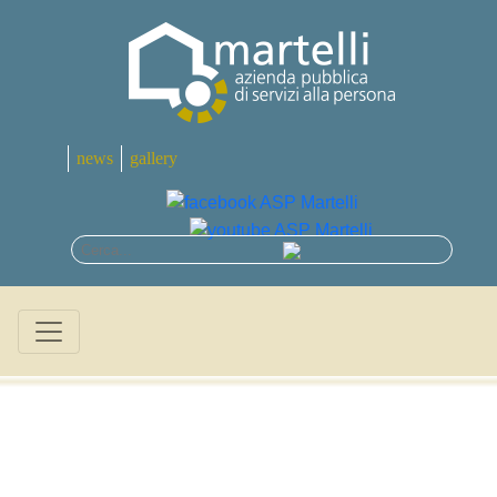
news
gallery