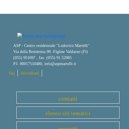
ASP - Centro residenziale "Lodovico Martelli"
Via della Resistenza 99
-
Figline Valdarno (Fi)
(055) 951097 , fax. (055) 91.52985
P.I. 80017510480,
info@aspmartelli.it
faq
download
contatti
elenco siti tematici
progetti