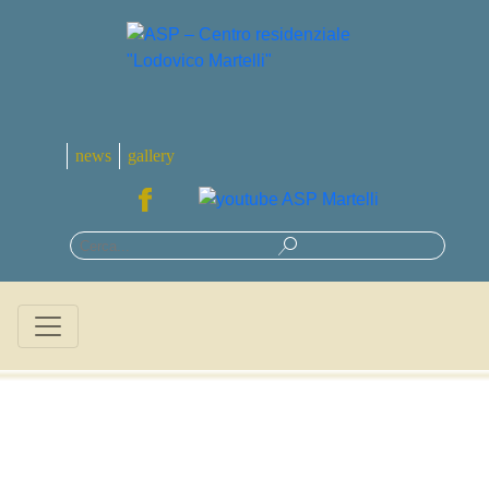
news
gallery