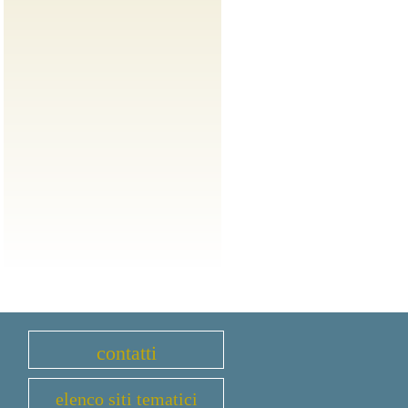
contatti
elenco siti tematici