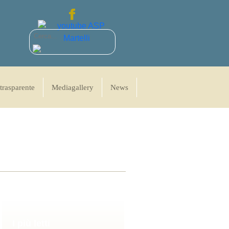
trasparente
Mediagallery
News
I più letti