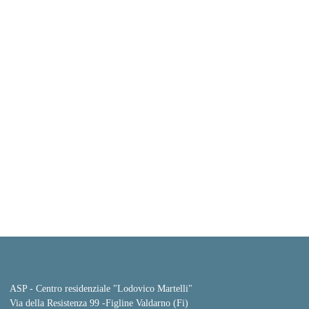
ASP - Centro residenziale "Lodovico Martelli"
Via della Resistenza 99
-
Figline Valdarno (Fi)