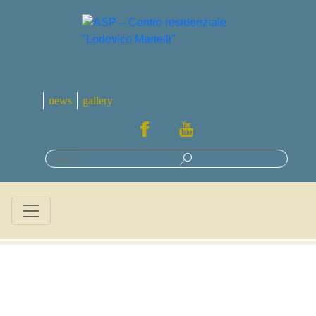
news
gallery