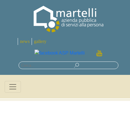
news
gallery