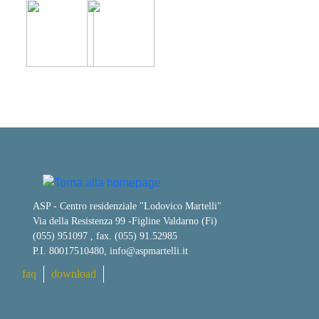
ASP - Centro residenziale "Lodovico Martelli"
Via della Resistenza 99
-
Figline Valdarno (Fi)
(055) 951097 , fax. (055) 91.52985
P.I. 80017510480,
info@aspmartelli.it
faq
download