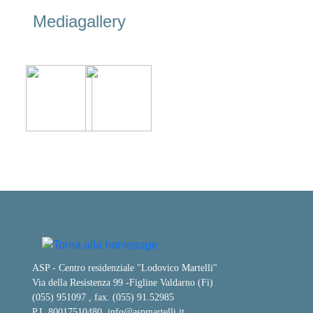
Mediagallery
ASP - Centro residenziale "Lodovico Martelli"
Via della Resistenza 99
-
Figline Valdarno (Fi)
(055) 951097 , fax. (055) 91.52985
P.I. 80017510480,
info@aspmartelli.it