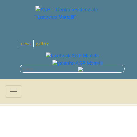
news
gallery