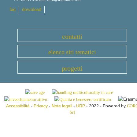
faq
download
contatti
elenco siti tematici
progetti
Accessibilità
-
Privacy
-
Note legali
-
URP
- 2022 - Powered by
COR
Srl