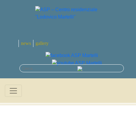
news
gallery